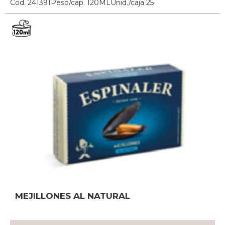
Cod. 241391
Peso/cap. 120ML
Unid./caja 25
MEJILLONES AL NATURAL